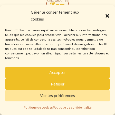
Gérer le consentement aux
cookies
Home Organiser à Flers,
dans l’Orne en
Normandie.
Pour offrir les meilleures expériences, nous utilisons des technologies
telles que les cookies pour stocker et/ou accéder aux informations des
Vous avez besoin d’aide pour trier,
appareils. Le fait de consentir à ces technologies nous permettra de
désencombrer, réorganiser… un placard, une
traiter des données telles que le comportement de navigation ou les ID
uniques sur ce site. Le fait de ne pas consentir ou de retirer son
pièce, un appartement, une maison entière
consentement peut avoir un effet négatif sur certaines caractéristiques et
durablement ? Faites appel à une
fonctions.
professionnelle pour vous accompagner!
Accepter
Je réserve mon appel découverte
Refuser
Voir les préférences
Politique de cookies
Politique de confidentialité