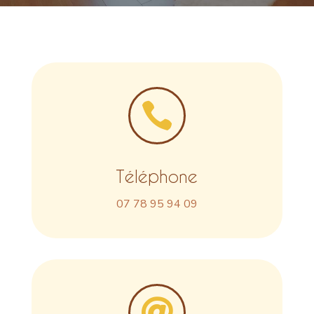

Téléphone
07 78 95 94 09
