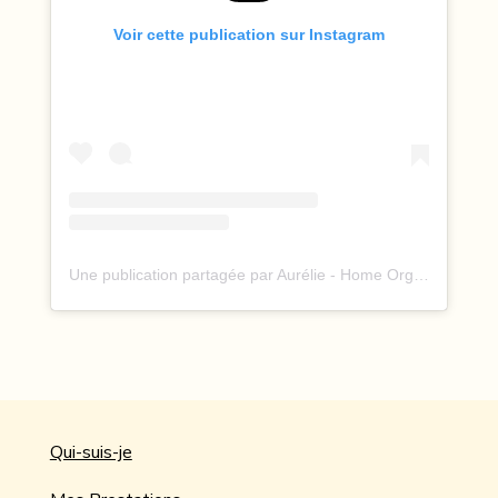
Voir cette publication sur Instagram
Une publication partagée par Aurélie - Home Organiser certifiée, au service de ton bien-être (@alliezen_homeorganiser)
Qui-suis-je